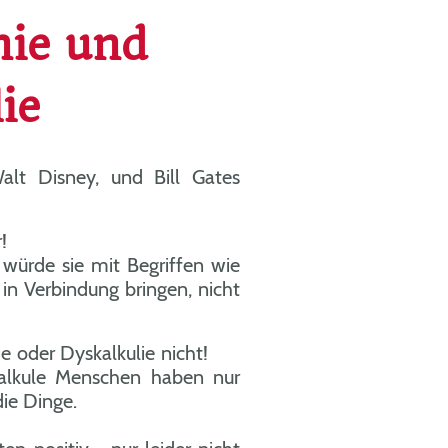
nie und
ie
alt Disney, und Bill Gates
am?
 Legastheniker!
rde sie mit Begriffen wie
n Verbindung bringen, nicht
r?
nie oder Dyskalkulie nicht!
lkule Menschen haben nur
lick auf die Dinge.