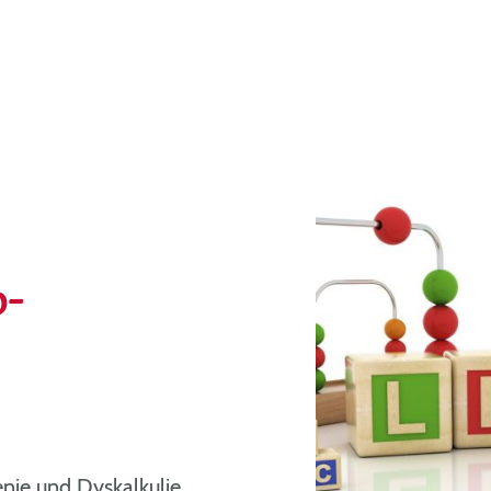
b-
nie und Dyskalkulie,