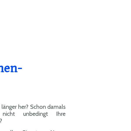
nen-
n länger her? Schon damals
icht unbedingt Ihre
tigung?