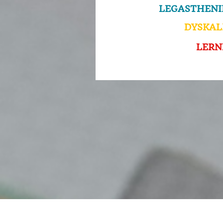
LEGASTHENI
DYSKAL
LERN